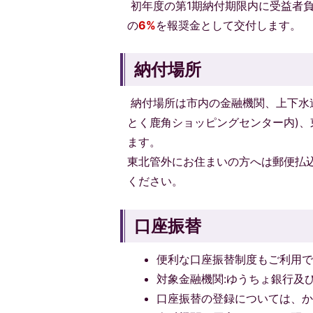
初年度の第1期納付期限内に受益者
の
6%
を報奨金として交付します。
納付場所
納付場所は市内の金融機関、上下水
とく鹿角ショッピングセンター内)、
ます。
東北管外にお住まいの方へは郵便払
ください。
口座振替
便利な口座振替制度もご利用
対象金融機関:ゆうちょ銀行及
口座振替の登録については、