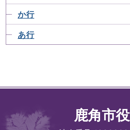
か行
あ行
鹿角市役