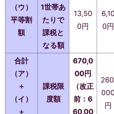
（ウ）
1世帯あ
13,50
6,1
平等割
たりで
0円
0円
額
課税と
なる額
合計
670,0
（ア）
00円
260
＋
課税限
（改正
00
（イ）
度額
前：6
円
＋
60,00