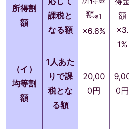
応じて
得
所得割
額
課税と
額
※1
額
なる額
×3.
×6.6%
1%
1人あた
（イ）
りで課
20,00
9,0
均等割
税とな
0円
0円
額
る額