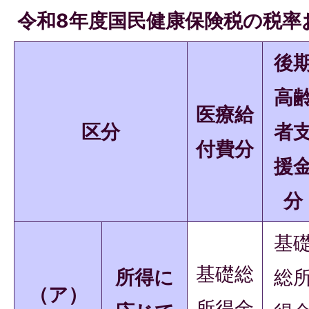
令和8年度国民健康保険税の税率
後
高
医療給
区分
者
付費分
援
分
基
基礎総
所得に
総
（ア）
所得金