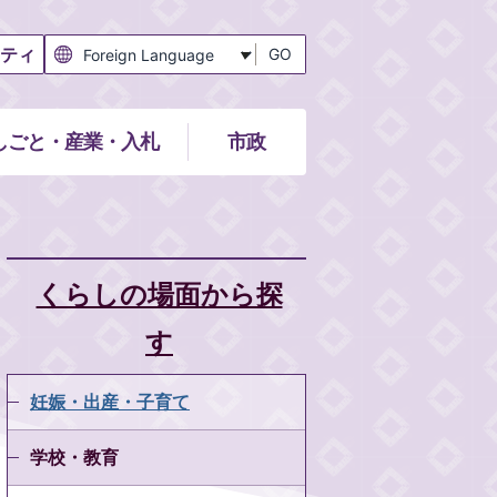
ティ
GO
しごと・産業・入札
市政
くらしの場面から探
す
妊娠・出産・子育て
学校・教育