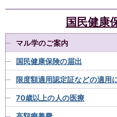
国民健康保険税の滞納と納
たい
国民健康
国民健康保険税の納付につ
マル学のご案内
国民健康保険の届出
国民健康保険税の軽減につ
が。
限度額適用認定証などの適用
70歳以上の人の医療
国民健康保険が使えない診
ですか
高額療養費