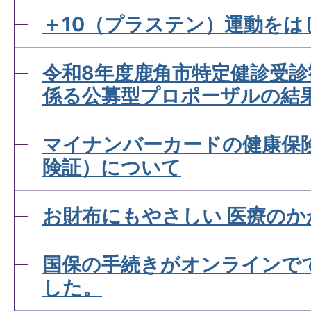
＋10（プラステン）運動をは
資格確認書が届きません。
令和8年度鹿角市特定健診受
係る公募型プロポーザルの結
マイナ保険証とは？
マイナンバーカードの健康保
険証）について
お財布にもやさしい 医療のか
国保の手続きがオンラインで
した。