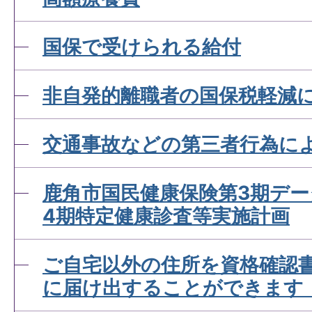
国保で受けられる給付
国民健康保険加入者が出産
付金について知りたい
非自発的離職者の国保税軽減
交通事故などの第三者行為に
国民健康保険資格確認書を
して欲しい
鹿角市国民健康保険第3期デ
4期特定健康診査等実施計画
資格確認書とは？
ご自宅以外の住所を資格確認
に届け出することができます
資格情報のお知らせとは？