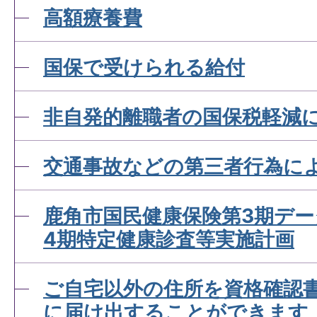
ですか
高額療養費
国保で受けられる給付
国民健康保険加入者が出産
付金について知りたい
非自発的離職者の国保税軽減
交通事故などの第三者行為に
国民健康保険資格確認書を
して欲しい
鹿角市国民健康保険第3期デ
4期特定健康診査等実施計画
資格確認書とは？
ご自宅以外の住所を資格確認
に届け出することができます