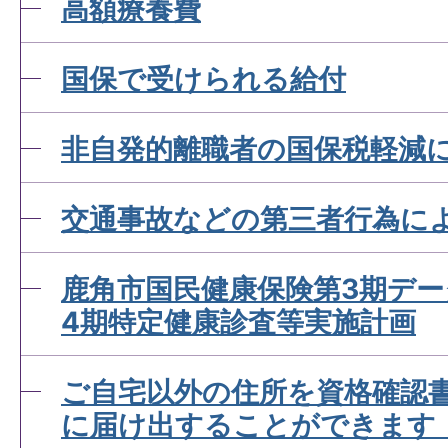
高額療養費
国保で受けられる給付
国民健康保険加入者が出産
付金について知りたい
非自発的離職者の国保税軽減
交通事故などの第三者行為に
国民健康保険資格確認書を
して欲しい
鹿角市国民健康保険第3期デ
4期特定健康診査等実施計画
資格確認書とは？
ご自宅以外の住所を資格確認
に届け出することができます