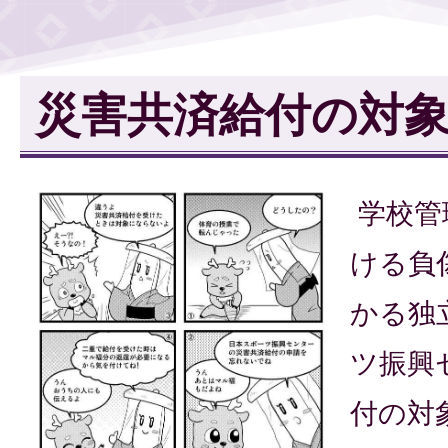
災害共済給付の対
学校管
ける負
かる独
ツ振興
付の対