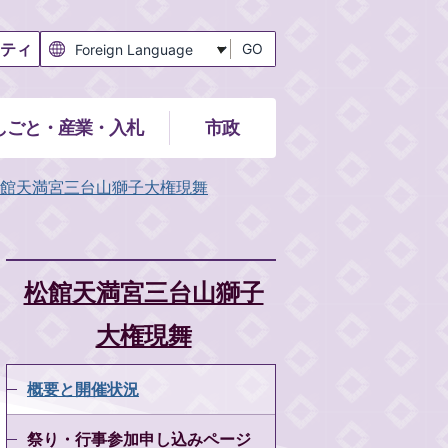
ティ
GO
しごと・産業・入札
市政
館天満宮三台山獅子大権現舞
松館天満宮三台山獅子
大権現舞
概要と開催状況
祭り・行事参加申し込みページ