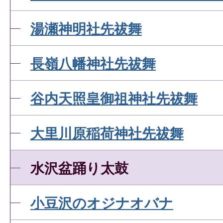
湯瀬神明社先祓舞
長嶺八幡神社先祓舞
谷内天照皇御祖神社先祓舞
大里川原稲荷神社先祓舞
水沢盆踊り太鼓
小豆沢のオジナオバナ