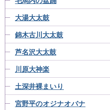
毛馬内の盆踊
大湯大太鼓
錦木古川大太鼓
芦名沢大太鼓
川原大神楽
土深井裸まいり
宮野平のオジナオバナ