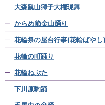
大森親山獅子大権現舞
からめ節金山踊り
花輪祭の屋台行事(花輪ばやし
花輪の町踊り
花輪ねぷた
下川原駒踊