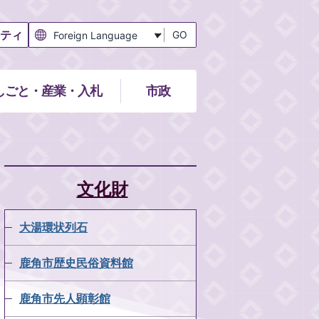
ティ
GO
しごと・産業・入札
市政
文化財
大湯環状列石
鹿角市歴史民俗資料館
鹿角市先人顕彰館