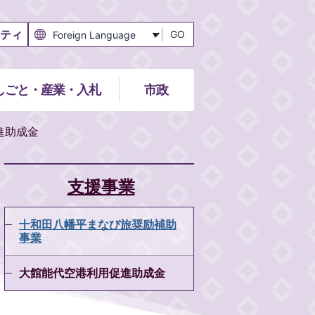
ティ
GO
しごと・産業・入札
市政
進助成金
支援事業
十和田八幡平まなび旅奨励補助
事業
大館能代空港利用促進助成金