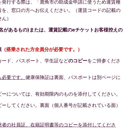
を発行する際は、「鹿角市の助成金申請に使うため運賃種
旨を、窓口の方へお伝えください。（運賃コードの記載の
せん）
氏名があるもの)または、運賃記載のeチケットお客様控えの
類
（搭乗された方全員分が必要です。）
カード、パスポート、学生証など
のコピー
をご持参くださ
も必要です。
健康保険証は裏面、パスポートは別ページに
ピーについては、有効期限内のものを添付してください。
ピーしてください。裏面（個人番号が記載されている面）
乗者の社員証、在籍証明書等のコピーを添付してくださ