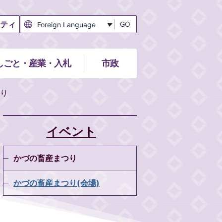
ティ
GO
しごと・産業・入札
市政
り
イベント
かづの畜産まつり
かづの畜産まつり(会場)