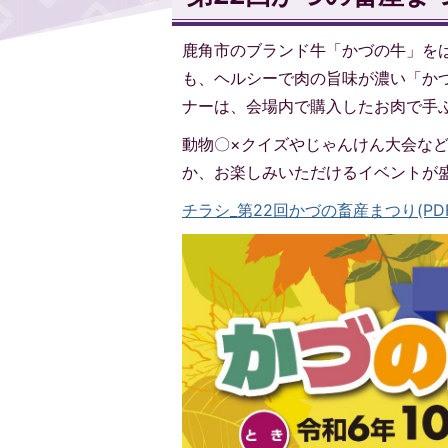
鹿角市のブランド牛「かづの牛」を
も、ヘルシーで肉の旨味が濃い「か
ナーは、会場内で購入したお肉で手
動物〇×クイズやじゃんけん大会な
か、お楽しみいただけるイベントが
チラシ_第22回かづの畜産まつり(PDF