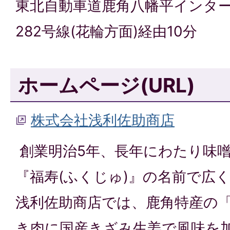
東北自動車道鹿角八幡平インタ
282号線(花輪方面)経由10分
ホームページ(URL)
株式会社浅利佐助商店
創業明治5年、長年にわたり味
『福寿(ふくじゅ)』の名前で広
浅利佐助商店では、鹿角特産の
き肉に国産きざみ生姜で風味を