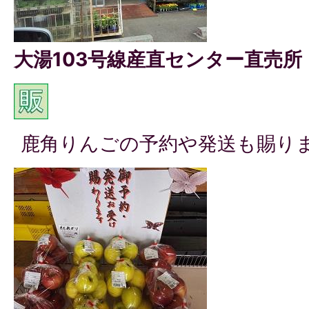
大湯103号線産直センター直売所
鹿角りんごの予約や発送も賜り