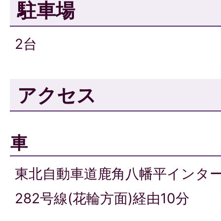
駐車場
2台
アクセス
車
東北自動車道鹿角八幡平インタ
282号線(花輪方面)経由10分