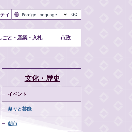
ティ
GO
しごと・産業・入札
市政
文化・歴史
イベント
祭りと芸能
朝市