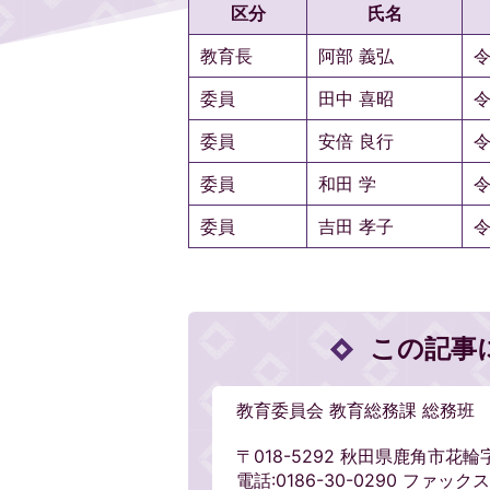
区分
氏名
教育長
阿部 義弘
令
委員
田中 喜昭
令
委員
安倍 良行
令
委員
和田 学
令
委員
吉田 孝子
令
この記事
教育委員会 教育総務課 総務班
〒018-5292 秋田県鹿角市花輪
電話:0186-30-0290 ファックス:0