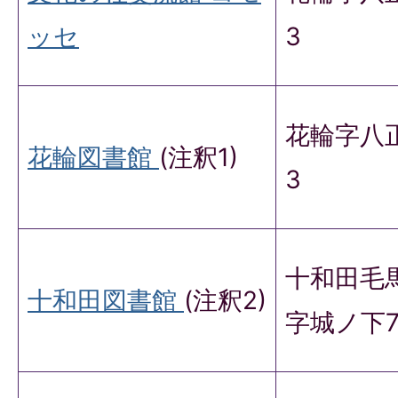
ッセ
3
花輪字八
花輪図書館
(注釈1)
3
十和田毛
十和田図書館
(注釈2)
字城ノ下7