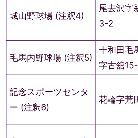
尾去沢字
城山野球場 (注釈4)
3-2
十和田毛
毛馬内野球場 (注釈5)
字古舘15-
記念スポーツセンタ
花輪字荒田
ー (注釈6)