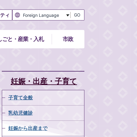
ティ
GO
しごと・産業・入札
市政
妊娠・出産・子育て
子育て全般
乳幼児健診
妊娠から出産まで