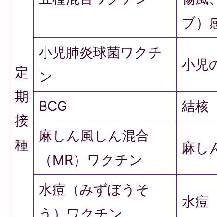
ブ）
小児肺炎球菌ワクチ
小児
定
ン
期
BCG
結核
接
麻しん風しん混合
種
麻し
（MR）ワクチン
水痘（みずぼうそ
水痘
う）ワクチン