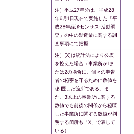
注）平成27年分は、平成28
年6月1日現在で実施した「平
成28年経済センサス-活動調
査」の中の製造業に関する調
査事項にて把握
注）[X]は統計法により公表
を控えた場合（事業所が1ま
たは2の場合に、個々の申告
者の秘密を守るために数値を
秘 匿した箇所である。ま
た、3以上の事業所に関する
数値でも前後の関係から秘匿
した事業所に関する数値が判
明する箇所も「X」で表して
いる）