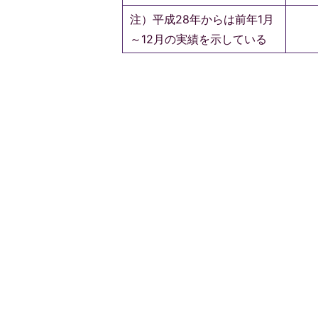
注）平成28年からは前年1月
～12月の実績を示している