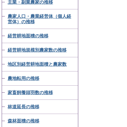
主業・副業農家の推移
農家人口・農業経営体（個人経
営体）の推移
経営耕地面積の推移
経営耕地規模別農家数の推移
地区別経営耕地面積と農家数
農地転用の推移
家畜飼養頭羽数の推移
林道延長の推移
森林面積の推移