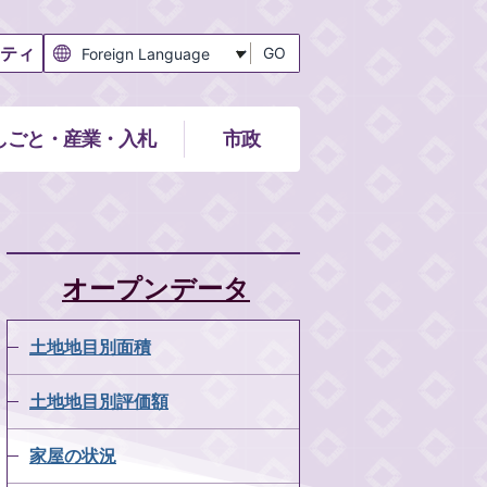
ティ
GO
しごと・産業・入札
市政
オープンデータ
土地地目別面積
土地地目別評価額
家屋の状況