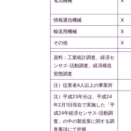
電気機械
X
情報通信機械
X
輸送用機械
X
その他
X
資料：工業統計調査、経済セ
ンサス-活動調査、経済構造
実態調査
注）従業者4人以上の事業所
注）平成23年分は、平成24
年2月1日現在で実施した「平
成24年経済センサス-活動調
査」の中の製造業に関する調
査事項にて把握