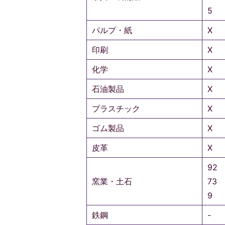
5
パルプ・紙
X
印刷
X
化学
X
石油製品
X
プラスチック
X
ゴム製品
X
皮革
X
92
窯業・土石
73
9
鉄鋼
-