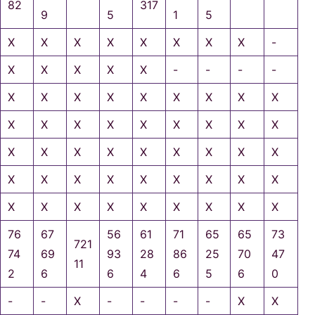
82
317
9
5
1
5
X
X
X
X
X
X
X
X
-
X
X
X
X
X
-
-
-
-
X
X
X
X
X
X
X
X
X
X
X
X
X
X
X
X
X
X
X
X
X
X
X
X
X
X
X
X
X
X
X
X
X
X
X
X
X
X
X
X
X
X
X
X
X
76
67
56
61
71
65
65
73
721
74
69
93
28
86
25
70
47
11
2
6
6
4
6
5
6
0
-
-
X
-
-
-
-
X
X