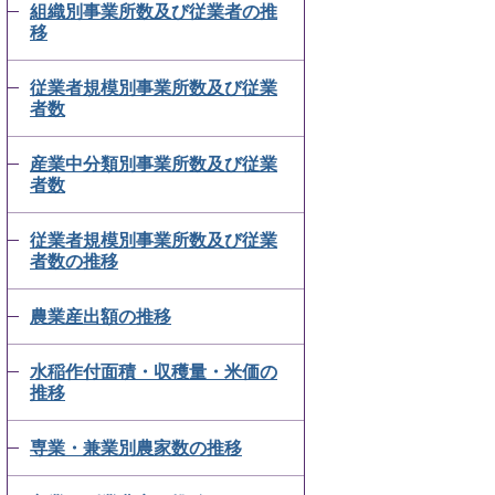
組織別事業所数及び従業者の推
移
従業者規模別事業所数及び従業
者数
産業中分類別事業所数及び従業
者数
従業者規模別事業所数及び従業
者数の推移
農業産出額の推移
水稲作付面積・収穫量・米価の
推移
専業・兼業別農家数の推移