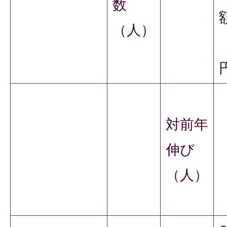
数
（人）
対前年
伸び
（人）