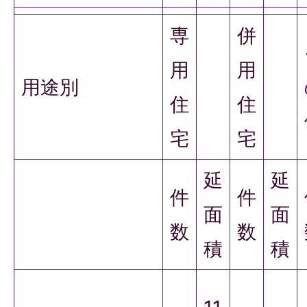
専
併
用
用
用途別
住
住
宅
宅
延
延
件
件
面
面
数
数
積
積