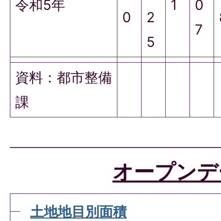
令和5年
1
0
0
2
7
5
資料：都市整備
課
オープンデ
土地地目別面積