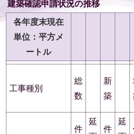
建築確認申請状況の推移
各年度末現在
単位：平方メ
ートル
総
新
工事種別
数
築
延
延
件
件