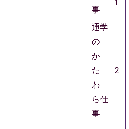
1
事
通学
の
か
た
2
わ
ら仕
事