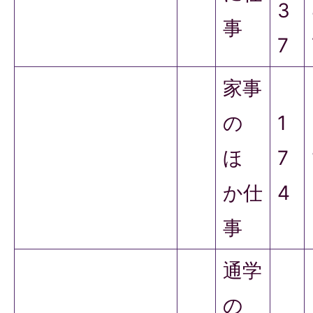
3
事
7
家事
の
1
ほ
7
か仕
4
事
通学
の