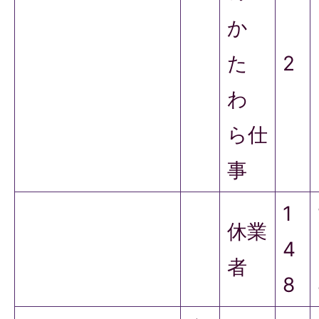
か
た
2
わ
ら仕
事
1
休業
4
者
8