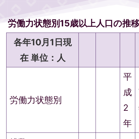
労働力状態別15歳以上人口の推
各年10月1日現
在 単位：人
平
成
労働力状態別
2
年