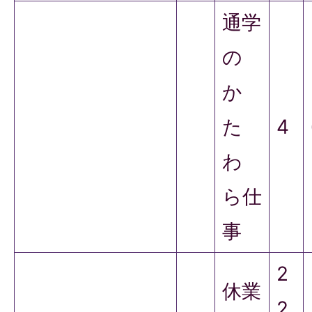
通学
の
か
た
4
わ
ら仕
事
2
休業
2