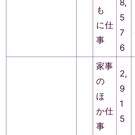
8,
も
5
に仕
7
事
6
家事
2,
の
9
ほ
1
か仕
5
事