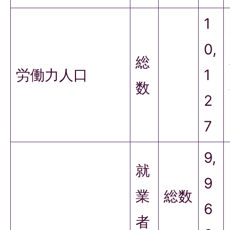
1
0,
総
労働力人口
1
数
2
7
9,
就
9
業
総数
6
者