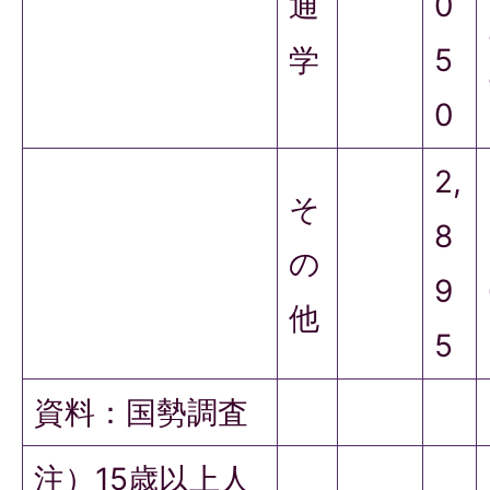
通
0
学
5
0
2,
そ
8
の
9
他
5
資料：国勢調査
注）15歳以上人