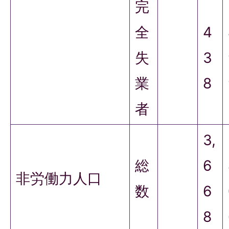
完
全
4
失
3
業
8
者
3,
総
6
非労働力人口
数
6
8