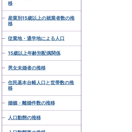
移
産業別15歳以上の就業者数の推
移
従業地・通学地による人口
15歳以上年齢別配偶関係
男女未婚者の推移
住民基本台帳人口と世帯数の推
移
婚姻・離婚件数の推移
人口動態の推移