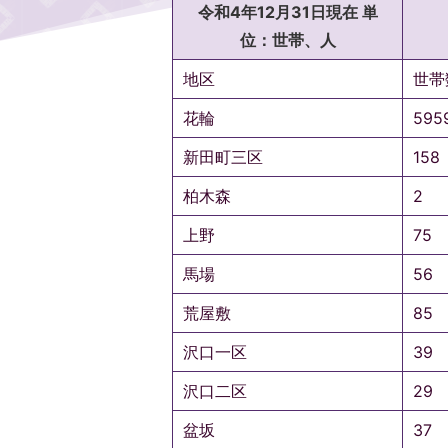
令和4年12月31日現在 単
位：世帯、人
地区
世帯
花輪
595
新田町三区
158
柏木森
2
上野
75
馬場
56
荒屋敷
85
沢口一区
39
沢口二区
29
盆坂
37