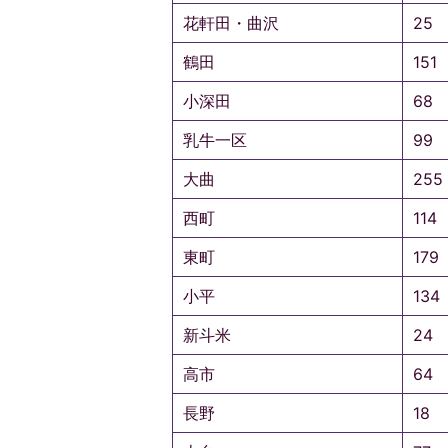
花軒田・曲沢
25
鶴田
151
小深田
68
乳牛一区
99
大曲
255
西町
114
東町
179
小平
134
新斗米
24
高市
64
長野
18