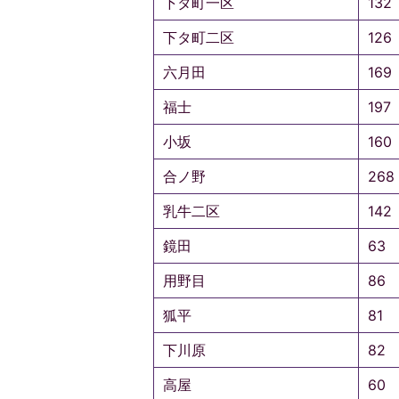
下タ町一区
132
下タ町二区
126
六月田
169
福士
197
小坂
160
合ノ野
268
乳牛二区
142
鏡田
63
用野目
86
狐平
81
下川原
82
高屋
60