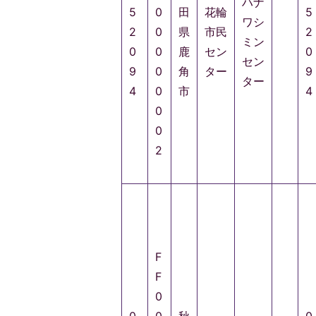
ハナ
5
0
田
花輪
5
ワシ
2
0
県
市民
2
ミン
0
0
鹿
セン
0
セン
9
0
角
ター
9
ター
4
0
市
4
0
0
2
F
F
0