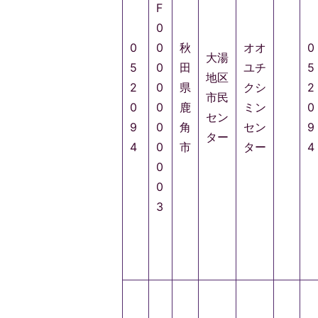
F
0
0
0
秋
オオ
0
大湯
5
0
田
ユチ
5
地区
2
0
県
クシ
2
市民
0
0
鹿
ミン
0
セン
9
0
角
セン
9
ター
4
0
市
ター
4
0
0
3