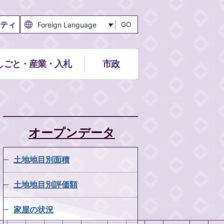
ティ
GO
しごと・産業・入札
市政
オープンデータ
土地地目別面積
土地地目別評価額
家屋の状況