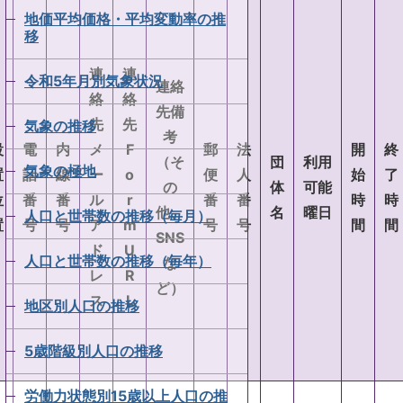
地価平均価格・平均変動率の推
移
連
連
令和5年月別気象状況
連絡
絡
絡
先備
先
先
気象の推移
考
設
電
内
メ
F
郵
法
開
終
（そ
団
利用
気象の極地
置
話
線
ー
o
便
人
始
了
の
体
可能
位
番
番
ル
r
番
番
時
時
他、
名
曜日
人口と世帯数の推移（毎月）
置
号
号
ア
m
号
号
間
間
SNS
ド
U
人口と世帯数の推移（毎年）
な
レ
R
ど）
ス
L
地区別人口の推移
5歳階級別人口の推移
労働力状態別15歳以上人口の推