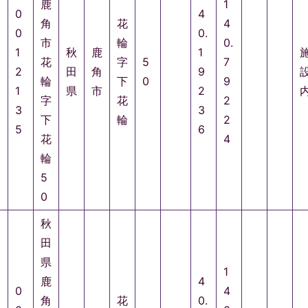
鹿
1
0
4
角
花
4
0
0.
市
輪
0.
1
秋
鹿
1
花
字
5
7
2
田
角
9
輪
下
0
9
1
県
市
2
字
花
2
3
3
下
輪
2
5
6
花
4
輪
5
0
秋
田
県
1
鹿
4
0
4
角
花
0.