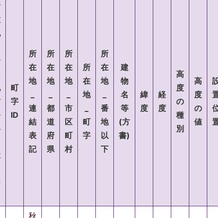
所
在
地
所
所
所
所
全
在
在
在
所
在
建
国
高
地
地
地
在
地
物
高
地
町
度
_
_
_
地
_
名
緯
経
度
方
字
の
連
都
市
_
番
等
度
度
の
公
ID
種
結
道
区
町
地
(方
値
共
別
表
府
町
字
以
書)
団
記
県
村
下
体
コ
ー
ド
秋