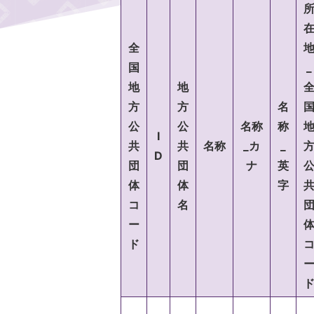
全
国
_
地
地
方
方
名
公
公
名称
称
I
共
共
名称
_カ
_
D
団
団
ナ
英
体
体
字
コ
名
ー
ド