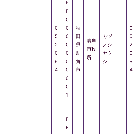
F
F
0
0
0
秋
0
5
0
田
カヅ
5
鹿角
2
0
県
ノシ
2
市役
0
0
鹿
ヤク
0
所
9
0
角
ショ
9
4
0
市
4
0
0
1
F
F