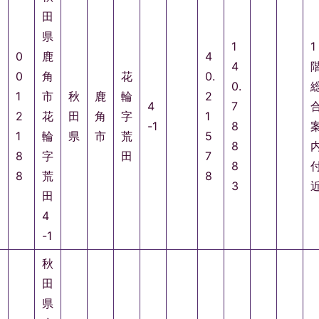
田
県
1
1
0
鹿
4
4
0
角
花
0.
0.
1
市
秋
鹿
輪
2
4
7
2
花
田
角
字
1
-1
8
1
輪
県
市
荒
5
8
8
字
田
7
8
8
荒
8
3
田
4
-1
秋
田
県