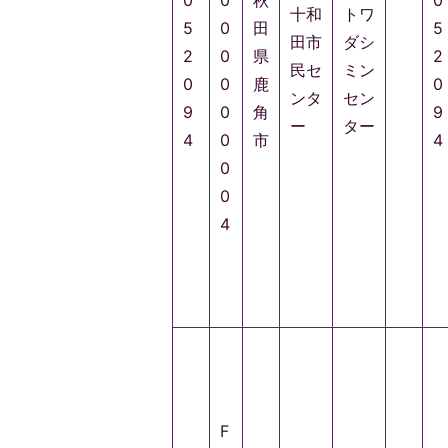
0
0
秋
0
十和
トワ
5
0
田
5
田市
ダシ
2
0
県
2
民セ
ミン
0
0
鹿
0
ンタ
セン
9
0
角
9
ー
ター
4
0
市
4
0
0
4
F