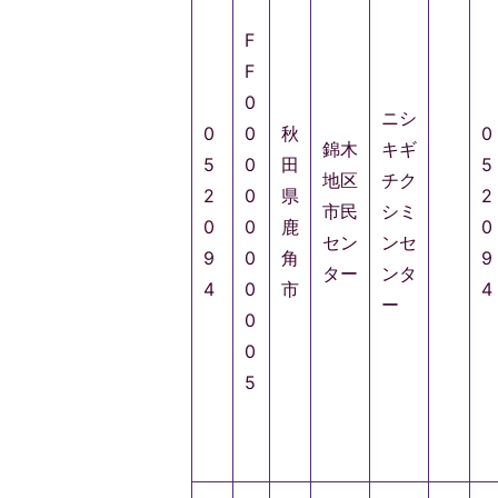
F
F
0
ニシ
0
0
秋
0
錦木
キギ
5
0
田
5
地区
チク
2
0
県
2
市民
シミ
0
0
鹿
0
セン
ンセ
9
0
角
9
ター
ンタ
4
0
市
4
ー
0
0
5