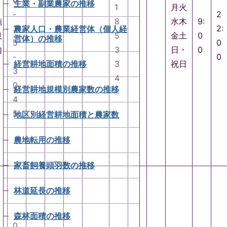
6
主業・副業農家の推移
1
月火
-
2
施
8
水木
9:
3
2:
農家人口・農業経営体（個人経
設
5
金土
0
営体）の推移
5
0
内
3
日・
0
-
0
経営耕地面積の推移
3
祝日
3
4
0
経営耕地規模別農家数の推移
4
5
地区別経営耕地面積と農家数
農地転用の推移
家畜飼養頭羽数の推移
林道延長の推移
森林面積の推移
0