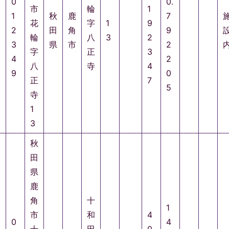
0
0.
市
輪
1
1
秋
鹿
7
花
字
1
9
2
田
角
9
輪
八
3
2
3
県
市
2
字
正
3
4
2
八
寺
4
9
0
正
7
5
寺
1
3
秋
田
県
鹿
角
十
1
市
和
4
0
4