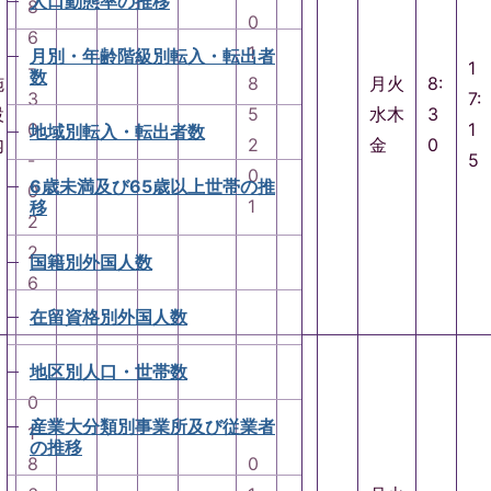
人口動態率の推移
8
0
6
1
月別・年齢階級別転入・転出者
-
1
数
施
8
月火
8:
3
7:
設
5
水木
3
0
1
地域別転入・転出者数
内
2
金
0
-
5
0
6歳未満及び65歳以上世帯の推
0
1
移
2
2
国籍別外国人数
6
在留資格別外国人数
地区別人口・世帯数
0
産業大分類別事業所及び従業者
1
の推移
8
0