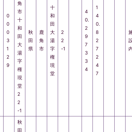
角
十
1
市
4
0
和
4
十
0.
0
田
0.
和
2
0
秋
鹿
大
2
8
田
9
3
田
角
湯
2
2
大
7
1
県
市
字
-1
7
湯
3
2
権
2
字
3
9
現
4
権
4
堂
7
現
堂
2
2
-1
秋
田