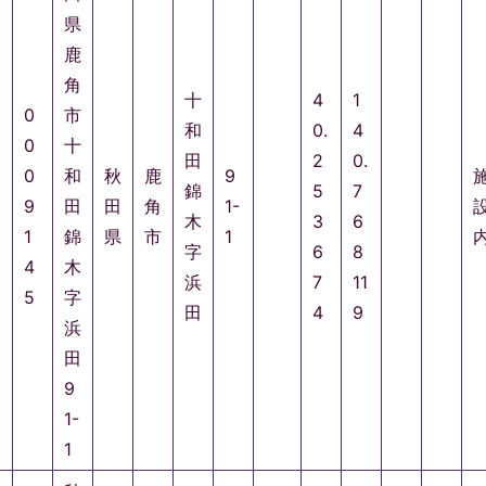
県
鹿
角
十
4
1
0
市
和
0.
4
0
十
田
2
0.
0
和
秋
鹿
9
錦
5
7
9
田
田
角
1-
木
3
6
1
錦
県
市
1
字
6
8
4
木
浜
7
11
5
字
田
4
9
浜
田
9
1-
1