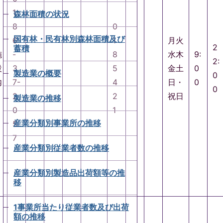
1
森林面積の状況
8
0
国有林・民有林別森林面積及び
6
1
月火
2
蓄積
施
-
8
水木
9:
2:
設
3
5
金土
0
製造業の概要
0
内
7-
4
日・
0
0
2
2
祝日
製造業の推移
0
1
産業分類別事業所の推移
5
7
産業分類別従業者数の推移
産業分類別製造品出荷額等の推
移
1事業所当たり従業者数及び出荷
額の推移