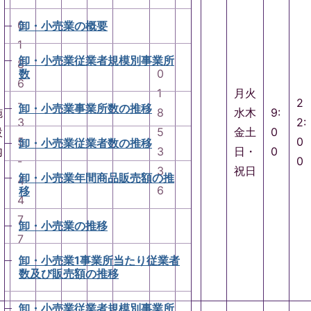
0
卸・小売業の概要
1
卸・小売業従業者規模別事業所
8
数
0
6
1
月火
-
2
卸・小売業事業所数の推移
施
8
水木
9:
3
2:
設
5
金土
0
5
0
卸・小売業従業者数の推移
内
3
日・
0
-
0
3
祝日
卸・小売業年間商品販売額の推
4
6
移
4
7
卸・小売業の推移
7
卸・小売業1事業所当たり従業者
数及び販売額の推移
卸・小売業従業者規模別事業所