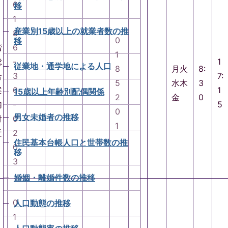
0
移
1
産業別15歳以上の就業者数の推
8
0
移
階
6
1
総
-
1
従業地・通学地による人口
8
月火
8:
合
3
7:
5
水木
3
案
0
1
15歳以上年齢別配偶関係
2
金
0
内
-
5
0
男女未婚者の推移
付
0
1
近
2
住民基本台帳人口と世帯数の推
0
移
3
婚姻・離婚件数の推移
0
人口動態の推移
1