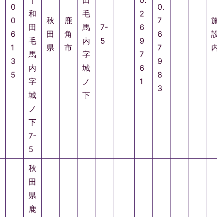
十
田
0.
0
0.
和
毛
2
0
秋
鹿
7
田
馬
7-
6
6
田
角
6
毛
内
5
9
1
県
市
7
馬
字
7
3
9
内
城
6
5
8
字
ノ
1
3
城
下
ノ
下
7-
5
秋
田
県
鹿