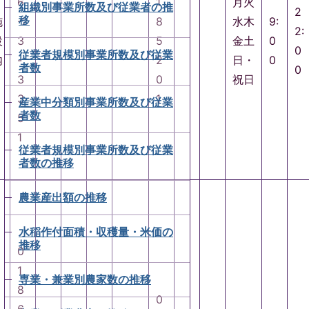
6
1
月火
組織別事業所数及び従業者の推
2
移
施
-2
8
水木
9:
2:
設
3
5
金土
0
0
従業者規模別事業所数及び従業
内
-
2
日・
0
者数
0
3
0
祝日
3
1
産業中分類別事業所数及び従業
者数
5
1
従業者規模別事業所数及び従業
者数の推移
農業産出額の推移
水稲作付面積・収穫量・米価の
推移
0
1
専業・兼業別農家数の推移
8
0