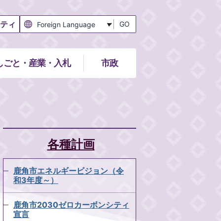
ティ
GO
しごと・産業・入札
市政
各種計画
鹿角市エネルギービジョン（令
和3年度～）
鹿角市2030ゼロカーボンシティ
宣言