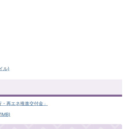
イル)
行・再エネ推進交付金」
MB)