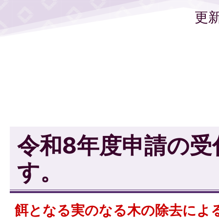
更新
令和8年度申請の受
す。
餌となる実のなる木の除去によ