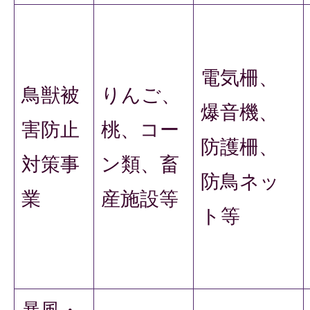
電気柵、
鳥獣被
りんご、
爆音機、
害防止
桃、コー
防護柵、
対策事
ン類、畜
防鳥ネッ
業
産施設等
ト等
暴風・