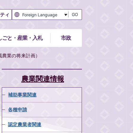
ティ
GO
しごと・産業・入札
市政
域農業の将来計画）
農業関連情報
補助事業関連
各種申請
認定農業者関連