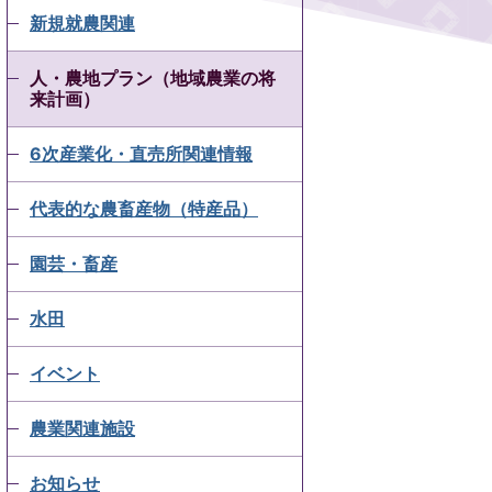
新規就農関連
人・農地プラン（地域農業の将
来計画）
6次産業化・直売所関連情報
代表的な農畜産物（特産品）
園芸・畜産
水田
イベント
農業関連施設
お知らせ