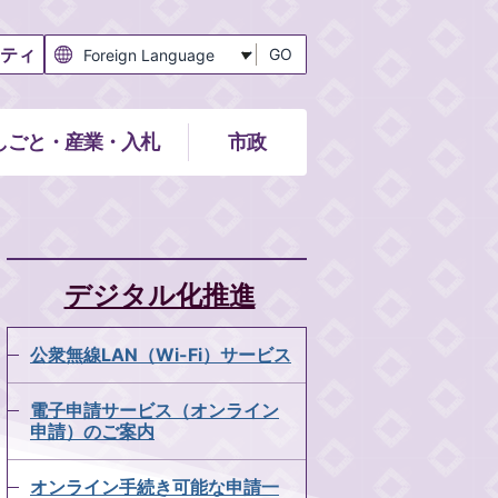
ティ
GO
しごと・産業・入札
市政
デジタル化推進
公衆無線LAN（Wi-Fi）サービス
電子申請サービス（オンライン
申請）のご案内
オンライン手続き可能な申請一