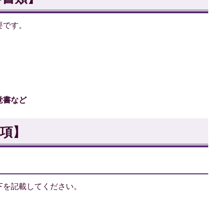
要です。
覚書など
項】
下を記載してください。