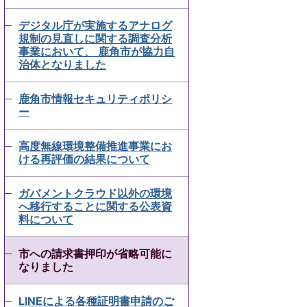
デジタル庁が実施するアナログ
規制の見直しに関する調査分析
事業において、 鹿角市が協力自
治体となりました
鹿角市情報セキュリティポリシ
ー
高度無線環境整備推進事業にお
ける再評価の結果について
ガバメントクラウド以外の環境
へ移行することに関する公表資
料について
市への請求書押印が省略可能に
なりました
LINEによる各種証明書申請のご