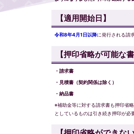
【適用開始日】
令和8年4月1日以降
に発行される請
【押印省略が可能な
・請求書
・見積書（契約関係は除く）
・納品書
※補助金等に対する請求書も押印省
としているものは引き続き押印が必
【押印省略ができな