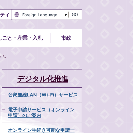
ティ
GO
しごと・産業・入札
市政
い。
デジタル化推進
公衆無線LAN（Wi-Fi）サービス
電子申請サービス（オンライン
申請）のご案内
オンライン手続き可能な申請一