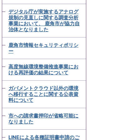
デジタル庁が実施するアナログ
規制の見直しに関する調査分析
事業において、 鹿角市が協力自
治体となりました
鹿角市情報セキュリティポリシ
ー
高度無線環境整備推進事業にお
ける再評価の結果について
ガバメントクラウド以外の環境
へ移行することに関する公表資
料について
市への請求書押印が省略可能に
なりました
LINEによる各種証明書申請のご