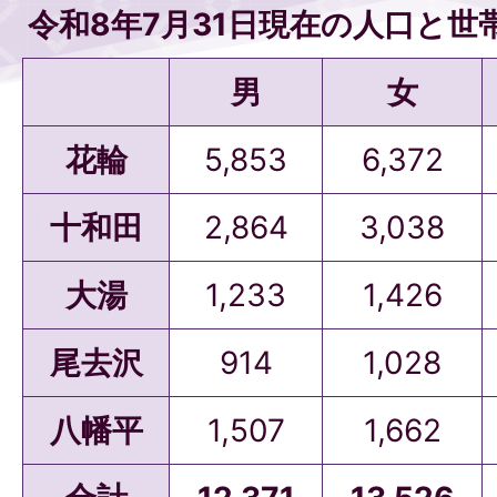
令和8年7月31日現在の人口と世
男
女
花輪
5,853
6,372
十和田
2,864
3,038
大湯
1,233
1,426
尾去沢
914
1,028
八幡平
1,507
1,662