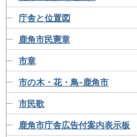
庁舎と位置図
鹿角市民憲章
市章
市の木・花・鳥-鹿角市
市民歌
鹿角市庁舎広告付案内表示板