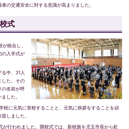
場者の交通安全に対する意識が高まりました。
校式
校が統合し、
初の入学式が
る中、31人
ました。その
りの名前が呼
いました。
日学校に元気に登校することと、元気に挨拶をすることを頑
歓迎しました。
校式が行われました。開校式では、新校旗を児玉市長から虻