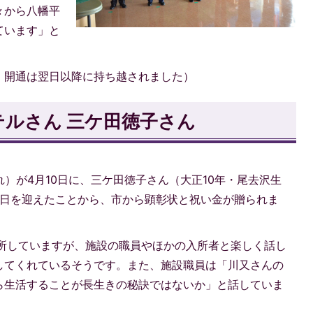
々から八幡平
ています」と
、開通は翌日以降に持ち越されました）
テルさん 三ケ田徳子さん
れ）が4月10日に、三ケ田徳子さん（大正10年・尾去沢生
誕生日を迎えたことから、市から顕彰状と祝い金が贈られま
入所していますが、施設の職員やほかの入所者と楽しく話し
してくれているそうです。また、施設職員は「川又さんの
ら生活することが長生きの秘訣ではないか」と話していま