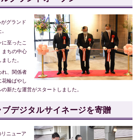
ルがグランド
た。
ンに至ったこ
、まちの中心
しました。
われ、関係者
に花輪ばやし
ルの新たな運営がスタートしました。
ラブデジタルサイネージを寄贈
のリニューア