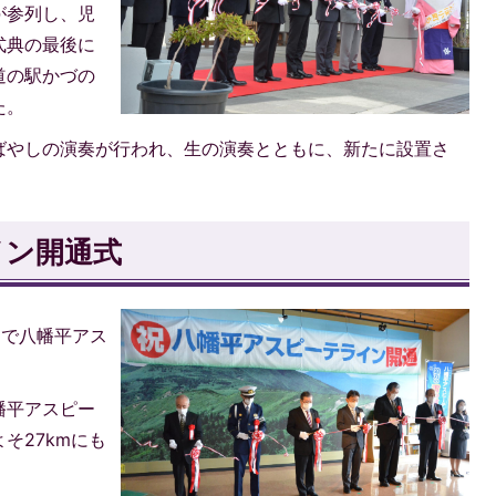
が参列し、児
式典の最後に
道の駅かづの
た。
ばやしの演奏が行われ、生の演奏とともに、新たに設置さ
イン開通式
ーで八幡平アス
。
幡平アスピー
そ27kmにも