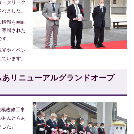
ロータリーク
されました。
な情報を画面
、寄贈された
です。
観光やイベン
しています。
らあリニューアルグランドオープ
規模改修工事
のあんとらあ
ました。