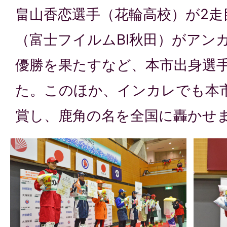
畠山香恋選手（花輪高校）が2走
（富士フイルムBI秋田）がアン
優勝を果たすなど、本市出身選
た。このほか、インカレでも本
賞し、鹿角の名を全国に轟かせ