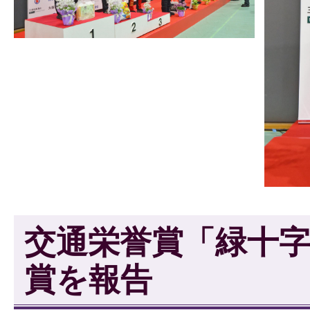
交通栄誉賞「緑十
賞を報告