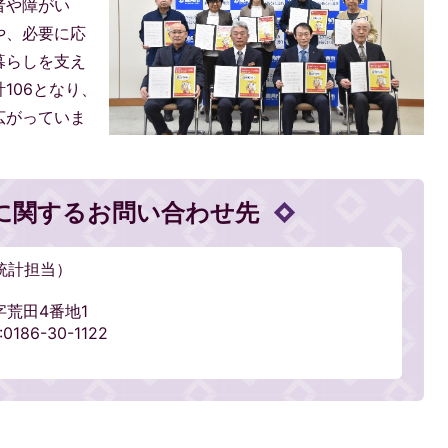
者や障がい
や、必要に応
暮らしを支え
106となり、
広がっていま
に関するお問い合わせ先
統計担当）
字荒田4番地1
186-30-1122