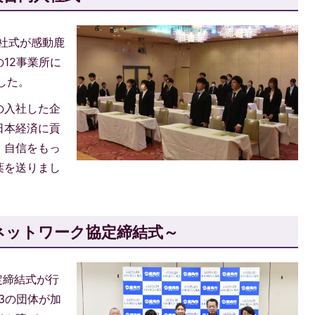
入社式が感動鹿
12事業所に
した。
の入社した企
日本経済に貢
、自信をもっ
葉を送りまし
ネットワーク協定締結式～
定締結式が行
3の団体が加