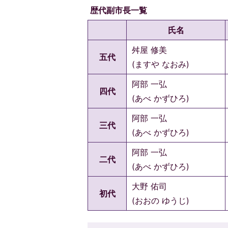
歴代副市長一覧
氏名
舛屋 修美
五代
(ますや なおみ)
阿部 一弘
四代
(あべ かずひろ)
阿部 一弘
三代
(あべ かずひろ)
阿部 一弘
二代
(あべ かずひろ)
大野 佑司
初代
(おおの ゆうじ)