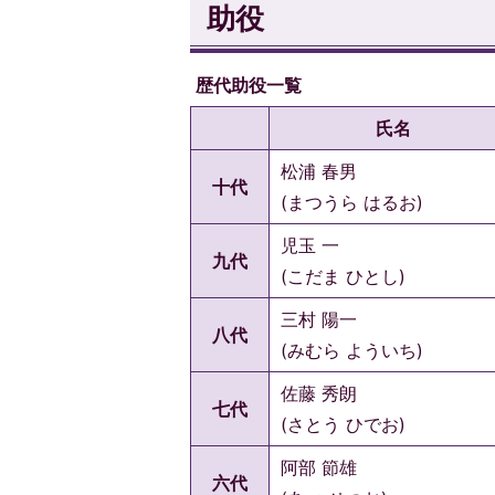
助役
歴代助役一覧
氏名
松浦 春男
十代
(まつうら はるお)
児玉 一
九代
(こだま ひとし)
三村 陽一
八代
(みむら よういち)
佐藤 秀朗
七代
(さとう ひでお)
阿部 節雄
六代