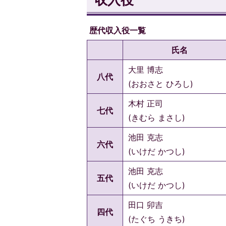
歴代収入役一覧
氏名
大里 博志
八代
(おおさと ひろし)
木村 正司
七代
(きむら まさし)
池田 克志
六代
(いけだ かつし)
池田 克志
五代
(いけだ かつし)
田口 卯吉
四代
(たぐち うきち)