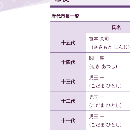
歴代市長一覧
氏名
笹本 真司
十五代
（ささもと しんじ
関 厚
十四代
(せき あつし)
児玉 一
十三代
(こだま ひとし)
児玉 一
十二代
(こだま ひとし)
児玉 一
十一代
(こだま ひとし)