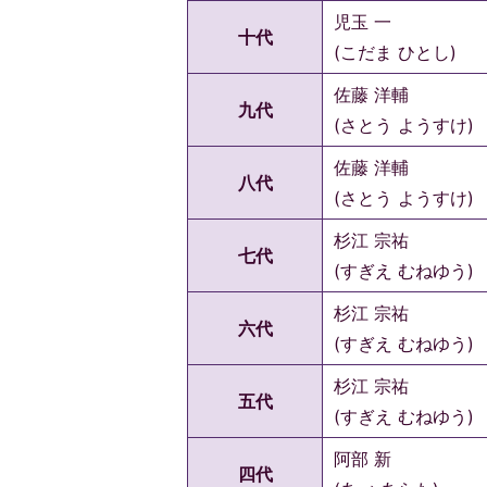
児玉 一
十代
(こだま ひとし)
佐藤 洋輔
九代
(さとう ようすけ)
佐藤 洋輔
八代
(さとう ようすけ)
杉江 宗祐
七代
(すぎえ むねゆう)
杉江 宗祐
六代
(すぎえ むねゆう)
杉江 宗祐
五代
(すぎえ むねゆう)
阿部 新
四代