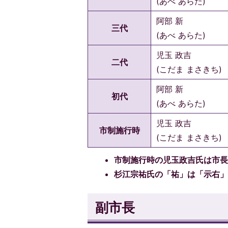
(あべ あらた)
阿部 新
三代
(あべ あらた)
児玉 政吉
二代
(こだま まさきち)
阿部 新
初代
(あべ あらた)
児玉 政吉
市制施行時
(こだま まさきち)
市制施行時の児玉政吉氏は市
杉江宗祐氏の「祐」は「示右
副市長