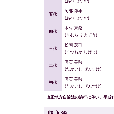
(あべ せつお)
阿部 節雄
五代
(あべ せつお)
木村 末藏
四代
(きむら すえぞう)
松岡 茂司
三代
(まつおか しげじ)
高石 善助
二代
(たかいし ぜんすけ)
高石 善助
初代
(たかいし ぜんすけ)
改正地方自治法の施行に伴い、平成1
収入役