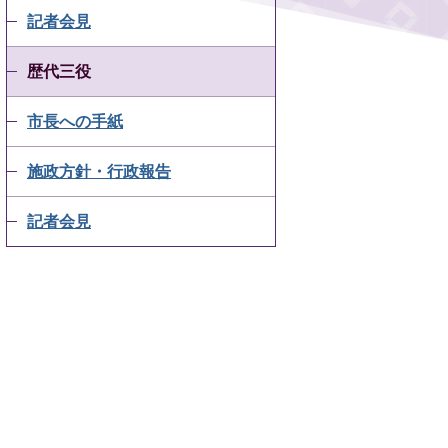
記者会見
歴代三役
市長への手紙
施政方針・行政報告
記者会見