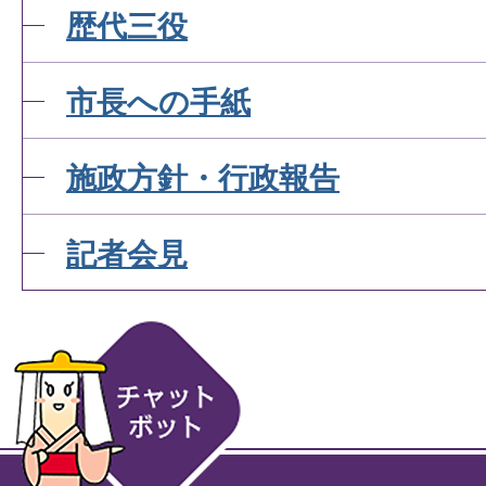
歴代三役
市長への手紙
施政方針・行政報告
記者会見