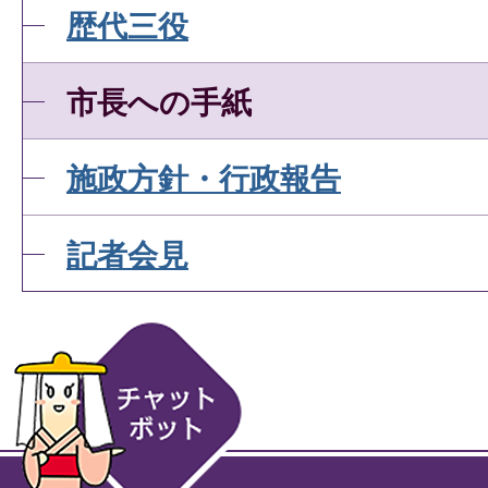
歴代三役
市長への手紙
施政方針・行政報告
記者会見