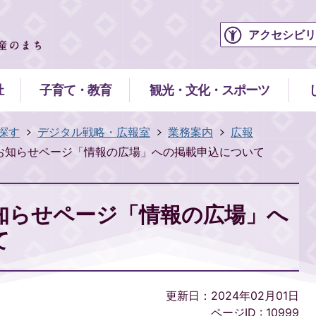
アクセシビリ
祉
子育て・教育
観光・文化・スポーツ
探す
デジタル戦略・広報室
業務案内
広報
お知らせページ「情報の広場」への掲載申込について
知らせページ「情報の広場」へ
て
更新日：2024年02月01日
ページID :
10999