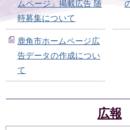
ムページ」掲載広告 随
時募集について
鹿角市ホームページ広
告データの作成につい
て
広報