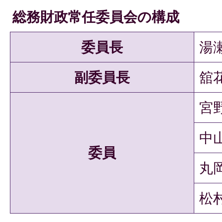
総務財政常任委員会の構成
委員長
湯
副委員長
舘
宮
中
委員
丸
松