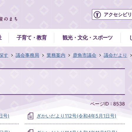
アクセシビリ
祉
子育て・教育
観光・文化・スポーツ
探す
議会事務局
業務案内
鹿角市議会
議会だより
ページID :
8538
日号)
ぎかいだより112号(令和4年5月1日号)