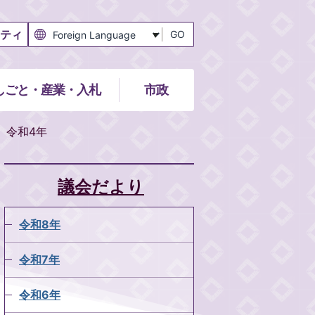
ティ
GO
しごと・産業・入札
市政
令和4年
議会だより
令和8年
令和7年
令和6年