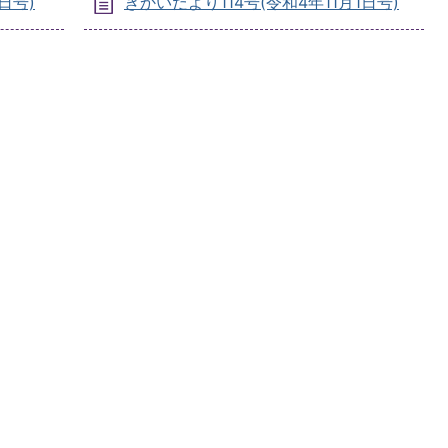
日号)
ぎかいだより114号(令和4年11月1日号)