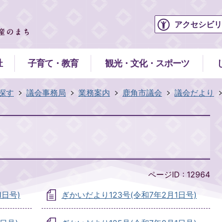
アクセシビリ
祉
子育て・教育
観光・文化・スポーツ
探す
議会事務局
業務案内
鹿角市議会
議会だより
ページID :
12964
1日号)
ぎかいだより123号(令和7年2月1日号)