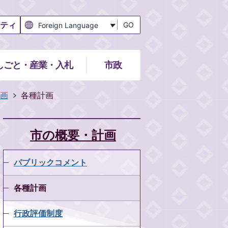
ティ
GO
しごと・産業・入札
市政
画
各種計画
市の概要・計画
パブリックコメント
各種計画
行政評価制度