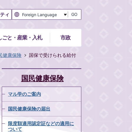
ティ
GO
しごと・産業・入札
市政
民健康保険
国保で受けられる給付
国民健康保険
マル学のご案内
国民健康保険の届出
限度額適用認定証などの適用に
ついて