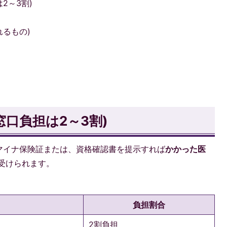
2～3割)
れるもの)
口負担は2～3割)
マイナ保険証または、資格確認書を提示すれば
かかった医
受けられます。
負担割合
2割負担