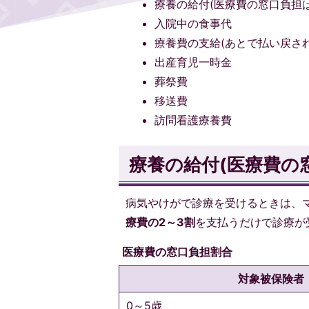
療養の給付(医療費の窓口負担は
入院中の食事代
療養費の支給(あとで払い戻さ
出産育児一時金
葬祭費
移送費
訪問看護療養費
療養の給付(医療費の窓
病気やけがで診療を受けるときは、
療費の2～3割
を支払うだけで診療が
医療費の窓口負担割合
対象被保険者
0～5歳