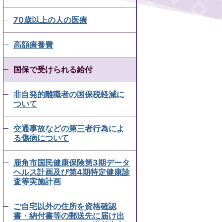
70歳以上の人の医療
高額療養費
国保で受けられる給付
非自発的離職者の国保税軽減に
ついて
交通事故などの第三者行為によ
る傷病について
鹿角市国民健康保険第3期データ
ヘルス計画及び第4期特定健康診
査等実施計画
ご自宅以外の住所を資格確認
書・納付書等の郵送先に届け出