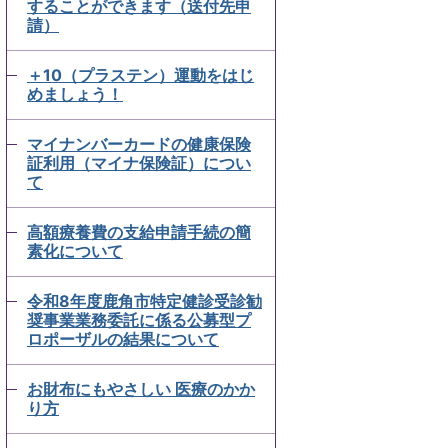
することができます（送付先申
請）
＋10（プラステン）運動をはじ
めましょう！
マイナンバーカードの健康保険
証利用（マイナ保険証）につい
て
高額療養費の支給申請手続の簡
素化について
令和8年度鹿角市特定健診受診勧
奨事業業務委託に係る公募型プ
ロポーザルの結果について
お財布にもやさしい 医療のかか
り方