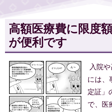
高額医療費に限度
が便利です
入院や
には、
定証」
で、医