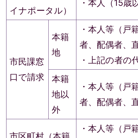
・本人（15歳
イナポータル）
・本人等（戸
本籍
者、配偶者、
地
・上記の者の
市民課窓
口で請求
本籍
・本人等（戸
地以
者、配偶者、
外
・本人等（戸
市区町村（本籍