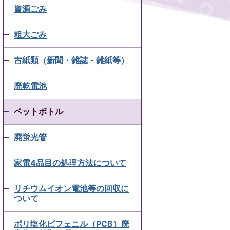
資源ごみ
粗大ごみ
古紙類（新聞・雑誌・雑紙等）
廃乾電池
ペットボトル
廃蛍光管
家電4品目の処理方法について
リチウムイオン電池等の回収に
ついて
ポリ塩化ビフェニル（PCB）廃