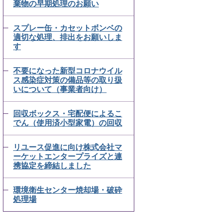
棄物の早期処理のお願い
スプレー缶・カセットボンベの
適切な処理、排出をお願いしま
す
不要になった新型コロナウイル
ス感染症対策の備品等の取り扱
いについて（事業者向け）
回収ボックス・宅配便によるこ
でん（使用済小型家電）の回収
リユース促進に向け株式会社マ
ーケットエンタープライズと連
携協定を締結しました
環境衛生センター焼却場・破砕
処理場