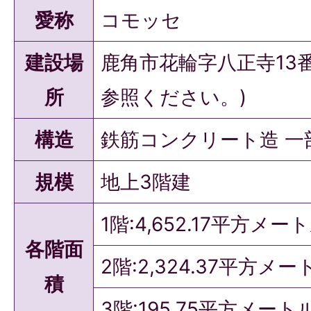
愛称
コモッセ
建設場
鹿角市花輪字八正寺13
所
参照ください。)
構造
鉄筋コンクリート造 一
規模
地上3階建
1階:4,652.17平方メー
各階面
2階:2,324.37平方メー
積
3階:195.75平方メート